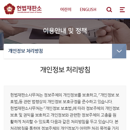
어린이
|
ENGLISH
이용안내 및 정책
개인정보 처리방침
선고·변론사건
선고사건
선고목록 및 결정문
개인정보 처리방침
판례·법령·통계
만화로 보는 결정
선고동영상
헌법재판 안내
최근 주요결정
헌법재판소사무처는 정보주체의 개인정보를 보호하고, 「개인정보 보
호법」등 관련 법령상의 개인정보 보호규정을 준수하고 있습니다.
참여·소통
변론사건
헌법재판소사무처는 「개인정보 보호법」에 따라 정보주체의 개인정보
보호 및 권익을 보호하고 개인정보와 관련한 정보주체의 고충을 원
변론일정
활하게 처리할 수 있도록 다음과 같은 처리방침을 두고 있습니다. 본
알림·소식
변론목록
처리방침을 통하여 정보주체의 개인정보가 어떠한 처리 목적을 가지