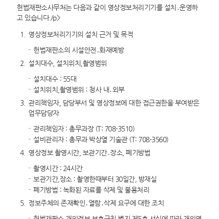
헌법재판소사무처는 다음과 같이 영상정보처리기기를 설치․운영하
고 있습니다./p>
1.
영상정보처리기기의 설치 근거 및 목적
헌법재판소의 시설안전․화재예방
2.
설치대수, 설치위치,촬영범위
설치대수 : 55대
설치위치,촬영범위 : 청사 내․외부
3.
관리책임자, 담당부서 및 영상정보에 대한 접근권한을 부여받은
업무담당자
관리책임자 : 총무과장 (T: 708-3510)
설비관리자 : 총무과 박상열 기술관 (T: 708-3560)
4.
영상정보 촬영시간, 보관기간․장소, 폐기방법
촬영시간 : 24시간
보관기간,장소 : 촬영한때부터 30일간, 방재실
폐기방법 : 녹화된 자료를 삭제 및 불용처리
5.
정보주체의 존재확인․열람․삭제 요구에 대한 조치
헌법재판소 개인정보 보호규칙 별지 제5호 서식에 따라 개인영