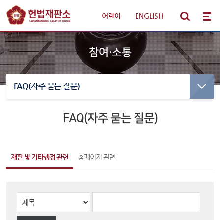
어린이
|
ENGLISH
참여·소통
FAQ(자주 묻는 질문)
선고·변론사건
선고사건
선고목록 및 결정문
FAQ(자주 묻는 질문)
판례·법령·통계
만화로 보는 결정
선고동영상
헌법재판 안내
최근 주요결정
재판 및 기타행정 관련
홈페이지 관련
참여·소통
변론사건
변론일정
알림·소식
변론목록