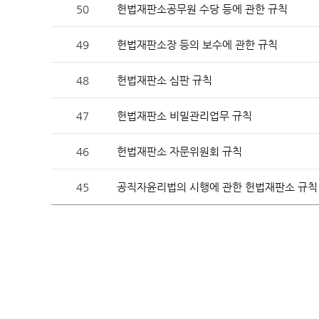
50
헌법재판소공무원 수당 등에 관한 규칙
헌법재판 안내
헌법재
49
헌법재판소장 등의 보수에 관한 규칙
48
헌법재판소 심판 규칙
47
헌법재판소 비밀관리업무 규칙
46
헌법재판소 자문위원회 규칙
45
공직자윤리법의 시행에 관한 헌법재판소 규칙
헌법소
참여·소통
FAQ(