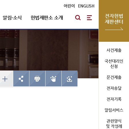
어린이
|
ENGLISH
전자헌법
알림·소식
헌법재판소 소개
재판센터
방청신청
헌법재판통계
심판절차 일반
자유게시판
포토뉴스
연혁
사건제출
국선대리인
예약하기
한눈에 보는 헌법재판
방청신청
신청
심판기록복사
채용안내
확인/취소
사건통계
예약하기
문건제출
심판확정기록 복사신청
확인/취소
신청확인
전자송달
전자기록
미개정 법령현황
청사소개
알림서비스
국선대리인 제도
위헌결정
청사안내
관련양식
헌법불합치결정
사이버 투어
및 작성례