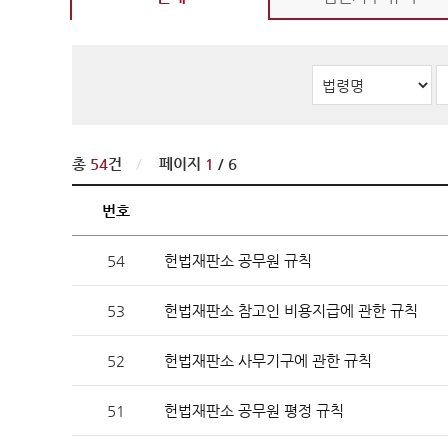
판례·법령·통계
판례정
공보판
분야별
판례검
판례요
총
54
건
/
페이지
1
/ 6
법령정
번호
헌법
54
헌법재판소 공무원 규칙
헌법재
헌법재
53
헌법재판소 참고인 비용지급에 관한 규칙
헌법재
52
헌법재판소 사무기구에 관한 규칙
한영 
51
헌법재판소 공무원 평정 규칙