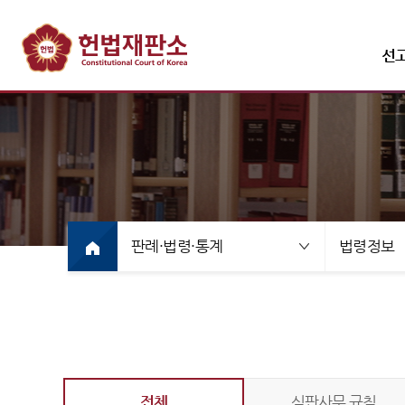
선
선고·변론사건
선고사
선고목
판례·법령·통계
법령정보
만화로
선고동
최근 
전체
심판사무 규칙