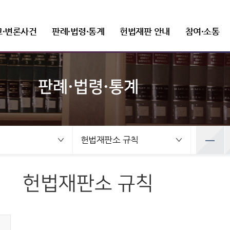
고·변론사건
판례·법령·통계
헌법재판 안내
참여·소통
판례·법령·통계
선고사건
판례정보
헌법재판 개관
FAQ(자주 묻는 질문)
새소식
헌법재판소장
변론사건
발간자료
헌법재판소 권한
질문과 답변
보도자료
조직 및 직원
선고목록 및 결정문
공보판례
인사말
변론일정
헌법재판실무제요
헌법소원심판
재판관
건
변론사건
예산낭비신고
뉴스레터
정보공개
공직자윤리위원회
만화로 보는 결정
분야별 주요판례
프로필
변론목록
주요 연속간행물
위헌법률심판
사무처ㆍ차장
록 및 결정문
변론일정
헌법재판소 규칙
선고동영상
판례검색
연설문
변론동영상
기타 발간자료
탄핵심판
조직도
사전정보 공개
취업이력공시
 보는 결정
변론목록
최근 주요결정
판례요지집
사진동정
정당해산심판
세입·세출 예산 운용현황
취업심사결과
영상
변론동영상
권한쟁의심판
정보공개 청구
헌법재판소 규칙
주요결정
Open API
법령정보
상징소개
입법예고
홍보자료
공공데이터 개방
헌법소원심판 청구방법
전자헌법재판센터
헌법
휘장
안내책자
헌법재판소법
상징문양
영상자료