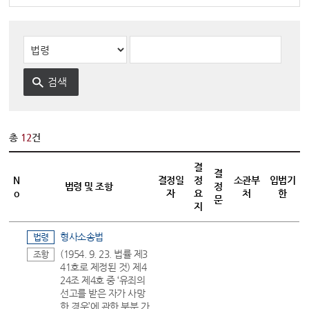
변론동영상
헌법재판소 소개
방청신청
예약하기
확인/취소
총
12
건
결
결
N
결정일
정
소관부
입법기
법령 및 조항
정
o
자
요
처
한
문
지
형사소송법
법령
(1954. 9. 23. 법률 제3
조항
41호로 제정된 것) 제4
24조 제4호 중 ‘유죄의
선고를 받은 자가 사망
한 경우’에 관한 부분 가