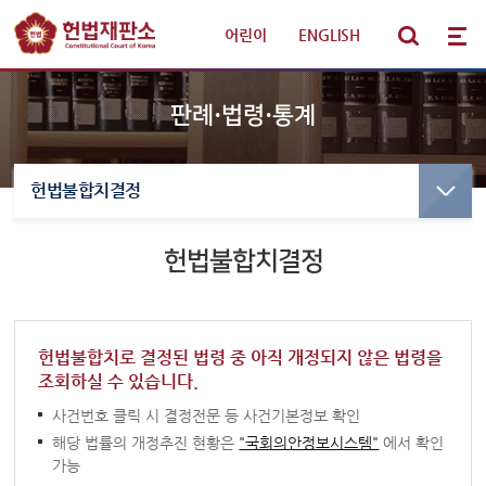
어린이
|
ENGLISH
판례·법령·통계
헌법불합치결정
선고·변론사건
선고사건
선고목록 및 결정문
헌법불합치결정
판례·법령·통계
만화로 보는 결정
선고동영상
헌법재판 안내
최근 주요결정
헌법불합치로 결정된 법령 중 아직 개정되지 않은 법령을
조회하실 수 있습니다.
참여·소통
변론사건
사건번호 클릭 시 결정전문 등 사건기본정보 확인
변론일정
해당 법률의 개정추진 현황은
"국회의안정보시스템"
에서 확인
알림·소식
가능
변론목록