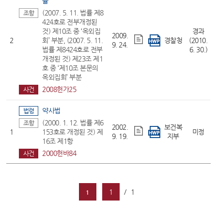
률
(2007. 5. 11. 법률 제8
조항
424호로 전부개정된
것) 제10조 중 ‘옥외집
경과
2009.
2
회’ 부분, (2007. 5. 11.
경찰청
(2010.
9. 24.
법률 제8424호로 전부
6. 30.)
개정된 것) 제23조 제1
호 중 ‘제10조 본문의
옥외집회’ 부분
2008헌가25
사건
약사법
법령
(2000. 1. 12. 법률 제6
조항
2002.
보건복
1
153호로 개정된 것) 제
미정
9. 19.
지부
16조 제1항
2000헌바84
사건
1
/
1
1