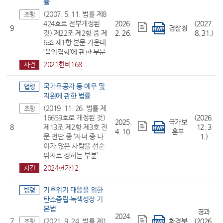
률
(2007. 5. 11. 법률 제8
조항
424호로 전부개정된
2026.
(2027.
9
경찰청
것) 제22조 제2항 중 제
2. 26.
8. 31.)
6조 제1항 본문 가운데
‘옥외집회’에 관한 부분
2021헌바168
사건
국가유공자 등 예우 및
법령
지원에 관한 법률
(2019. 11. 26. 법률 제
조항
16659호로 개정된 것)
(2026.
2025.
국가보
8
제13조 제2항 제3호 전
12. 3
4. 10.
훈부
문 전단 중 ‘자녀 중 나
1.)
이가 많은 사람을 선순
위자로 정하는 부분’
2024헌가12
사건
기후위기 대응을 위한
법령
탄소중립·녹색성장 기
본법
경과
2024.
7
(2021. 9. 24. 법률 제1
환경부
(2026.
조항