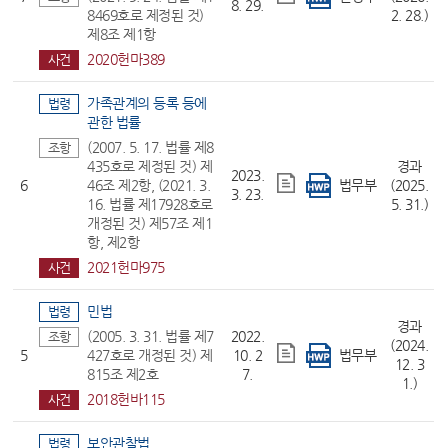
8. 29.
8469호로 제정된 것)
2. 28.)
제8조 제1항
2020헌마389
사건
가족관계의 등록 등에
법령
관한 법률
(2007. 5. 17. 법률 제8
조항
435호로 제정된 것) 제
경과
2023.
6
46조 제2항, (2021. 3.
법무부
(2025.
3. 23.
16. 법률 제17928호로
5. 31.)
개정된 것) 제57조 제1
항, 제2항
2021헌마975
사건
민법
법령
경과
(2005. 3. 31. 법률 제7
2022.
조항
(2024.
5
427호로 개정된 것) 제
10. 2
법무부
12. 3
815조 제2호
7.
1.)
2018헌바115
사건
보안관찰법
법령